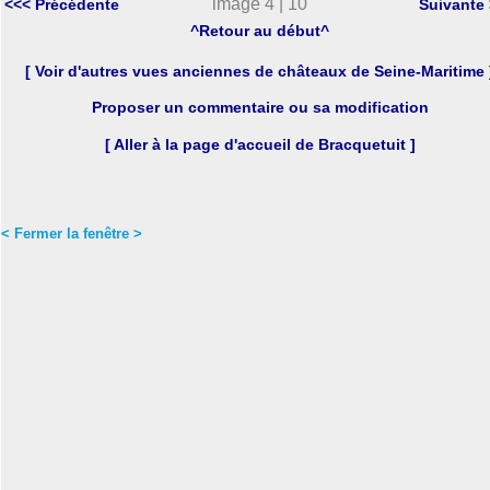
image 4 | 10
<<< Précédente
Suivante
^Retour au début^
[ Voir d'autres vues anciennes de châteaux de Seine-Maritime 
Proposer un commentaire ou sa modification
[ Aller à la page d'accueil de Bracquetuit ]
< Fermer la fenêtre >