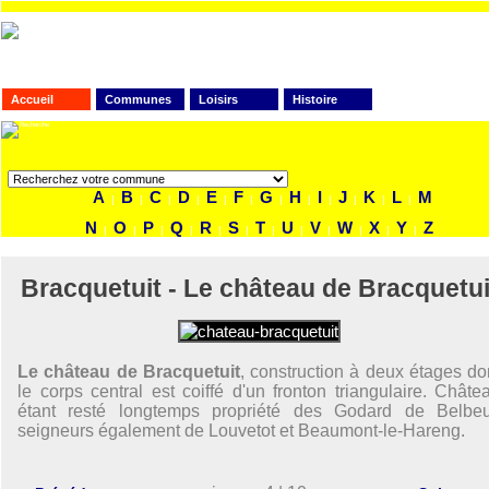
Accueil
Communes
Loisirs
Histoire
FAITES VOTRE RECHERCHE
A
B
C
D
E
F
G
H
I
J
K
L
M
|
|
|
|
|
|
|
|
|
|
|
|
N
O
P
Q
R
S
T
U
V
W
X
Y
Z
|
|
|
|
|
|
|
|
|
|
|
|
Bracquetuit - Le château de Bracquetui
Le château de Bracquetuit
, construction à deux étages do
le corps central est coiffé d'un fronton triangulaire. Châte
étant resté longtemps propriété des Godard de Belbeu
seigneurs également de Louvetot et Beaumont-le-Hareng.