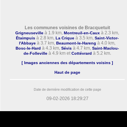
Les communes voisines de Bracquetuit
à 1.9 km,
à 2.3 km,
Grigneuseville
Montreuil-en-Caux
à 2.8 km,
à 3.5 km,
Étaimpuis
La Crique
Saint-Victor-
à 3.7 km,
à 4.0 km,
l'Abbaye
Beaumont-le-Hareng
à 4.3 km,
à 4.7 km,
Bosc-le-Hard
Sévis
Saint-Maclou-
à 4.9 km et
à 5.2 km.
de-Folleville
Cottévrard
[ Images anciennes des départements voisins ]
Haut de page
Date de dernière modification de cette page
09-02-2026 18:29:27