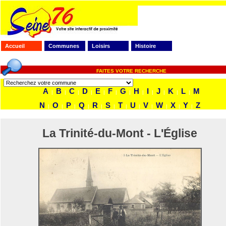
Accueil
Communes
Loisirs
Histoire
FAITES VOTRE RECHERCHE
A
B
C
D
E
F
G
H
I
J
K
L
M
|
|
|
|
|
|
|
|
|
|
|
|
N
O
P
Q
R
S
T
U
V
W
X
Y
Z
|
|
|
|
|
|
|
|
|
|
|
|
La Trinité-du-Mont - L'Église