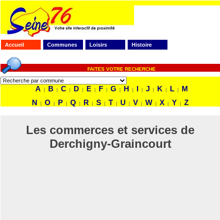
Accueil
Communes
Loisirs
Histoire
FAITES VOTRE RECHERCHE
A
B
C
D
E
F
G
H
I
J
K
L
M
|
|
|
|
|
|
|
|
|
|
|
|
N
O
P
Q
R
S
T
U
V
W
X
Y
Z
|
|
|
|
|
|
|
|
|
|
|
|
Les commerces et services de
Derchigny-Graincourt