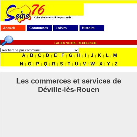
Accueil
Communes
Loisirs
Histoire
FAITES VOTRE RECHERCHE
A
B
C
D
E
F
G
H
I
J
K
L
M
|
|
|
|
|
|
|
|
|
|
|
|
N
O
P
Q
R
S
T
U
V
W
X
Y
Z
|
|
|
|
|
|
|
|
|
|
|
|
Les commerces et services de
Déville-lès-Rouen