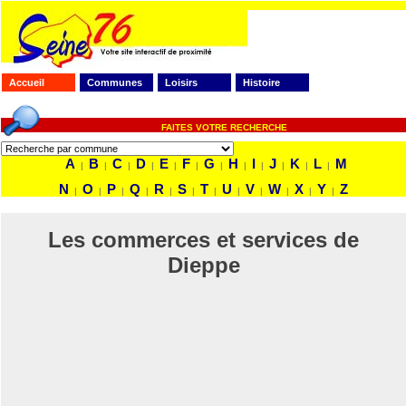
Accueil
Communes
Loisirs
Histoire
FAITES VOTRE RECHERCHE
A
B
C
D
E
F
G
H
I
J
K
L
M
|
|
|
|
|
|
|
|
|
|
|
|
N
O
P
Q
R
S
T
U
V
W
X
Y
Z
|
|
|
|
|
|
|
|
|
|
|
|
Les commerces et services de
Dieppe