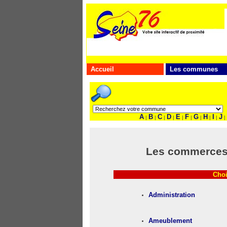
Accueil
Les communes
A
B
C
D
E
F
G
H
I
J
|
|
|
|
|
|
|
|
|
|
Les commerces 
Choi
Administration
Ameublement