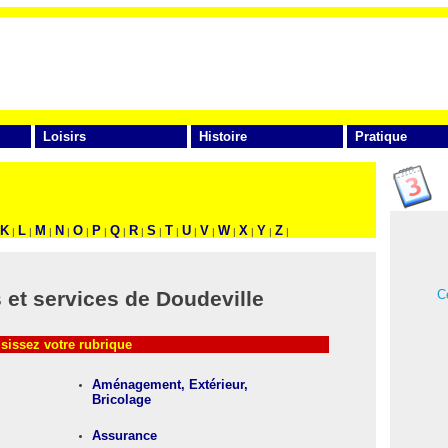
Loisirs
Histoire
Pratique
FAITES VOTRE RECHERCHE
K
L
M
N
O
P
Q
R
S
T
U
V
W
X
Y
Z
|
|
|
|
|
|
|
|
|
|
|
|
|
|
|
|
Ce
et services de Doudeville
sissez votre rubrique
Aménagement, Extérieur,
Bricolage
Assurance