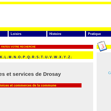
Loisirs
Histoire
Pratique
FAITES VOTRE RECHERCHE
K
L
M
N
O
P
Q
R
S
T
U
V
W
X
Y
Z
|
|
|
|
|
|
|
|
|
|
|
|
|
|
|
|
Ce
s et services de Drosay
ervices et commerces de la commune