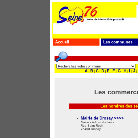
Accueil
Les communes
A
B
C
D
E
F
G
H
I
J
|
|
|
|
|
|
|
|
|
|
Les commerce
Les horaires des s
Mairie de Drosay >>>>
Mairie
-
Administration
-
Rue Saint-Roch
76460 Drosay