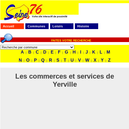
Accueil
Communes
Loisirs
Histoire
FAITES VOTRE RECHERCHE
A
B
C
D
E
F
G
H
I
J
K
L
M
|
|
|
|
|
|
|
|
|
|
|
|
N
O
P
Q
R
S
T
U
V
W
X
Y
Z
|
|
|
|
|
|
|
|
|
|
|
|
Les commerces et services de
Yerville