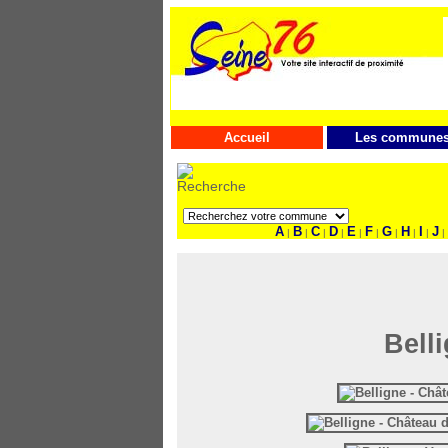
Accueil
Les commune
A
B
C
D
E
F
G
H
I
J
|
|
|
|
|
|
|
|
|
|
Bell