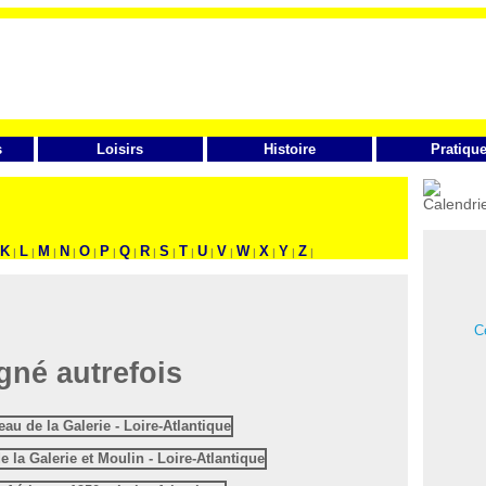
s
Loisirs
Histoire
Pratiqu
FAITES VOTRE RECHERCHE
K
L
M
N
O
P
Q
R
S
T
U
V
W
X
Y
Z
|
|
|
|
|
|
|
|
|
|
|
|
|
|
|
|
Ce
igné autrefois