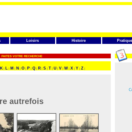
s
Loisirs
Histoire
Pratiqu
FAITES VOTRE RECHERCHE
K
L
M
N
O
P
Q
R
S
T
U
V
W
X
Y
Z
|
|
|
|
|
|
|
|
|
|
|
|
|
|
|
|
Ce
re autrefois