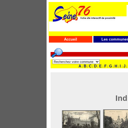
Accueil
Les commune
A
B
C
D
E
F
G
H
I
J
|
|
|
|
|
|
|
|
|
|
Ind