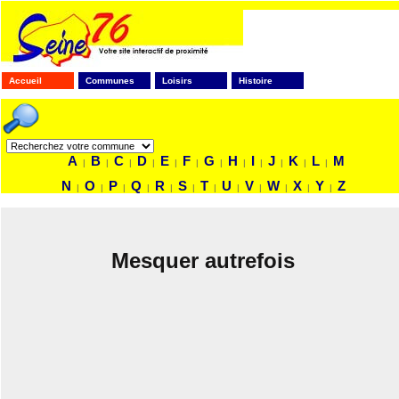
Accueil
Communes
Loisirs
Histoire
FAITES VOTRE RECHERCHE
A
B
C
D
E
F
G
H
I
J
K
L
M
|
|
|
|
|
|
|
|
|
|
|
|
N
O
P
Q
R
S
T
U
V
W
X
Y
Z
|
|
|
|
|
|
|
|
|
|
|
|
Mesquer autrefois