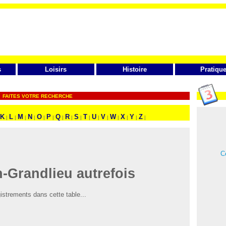
s
Loisirs
Histoire
Pratiqu
FAITES VOTRE RECHERCHE
K
L
M
N
O
P
Q
R
S
T
U
V
W
X
Y
Z
|
|
|
|
|
|
|
|
|
|
|
|
|
|
|
|
Ce
-Grandlieu autrefois
istrements dans cette table...