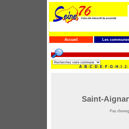
Accueil
Les commune
A
B
C
D
E
F
G
H
I
J
|
|
|
|
|
|
|
|
|
|
Saint-Aignan
Pas d'enreg