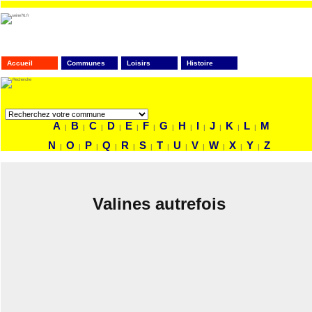
Accueil
Communes
Loisirs
Histoire
FAITES VOTRE RECHERCHE
A
B
C
D
E
F
G
H
I
J
K
L
M
|
|
|
|
|
|
|
|
|
|
|
|
N
O
P
Q
R
S
T
U
V
W
X
Y
Z
|
|
|
|
|
|
|
|
|
|
|
|
Valines autrefois