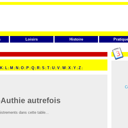
s
Loisirs
Histoire
Pratiqu
K
L
M
N
O
P
Q
R
S
T
U
V
W
X
Y
Z
|
|
|
|
|
|
|
|
|
|
|
|
|
|
|
|
Ce
-Authie autrefois
istrements dans cette table...