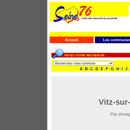
Accueil
Les commune
FAITES VOTRE RECHERCHE
A
B
C
D
E
F
G
H
I
J
|
|
|
|
|
|
|
|
|
|
Vitz-sur
Pas d'enreg