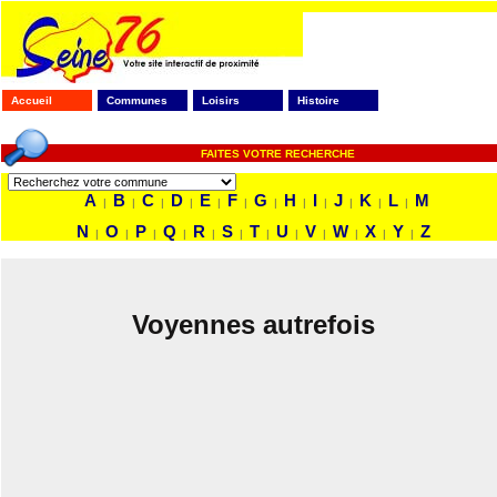
Accueil
Communes
Loisirs
Histoire
FAITES VOTRE RECHERCHE
A
B
C
D
E
F
G
H
I
J
K
L
M
|
|
|
|
|
|
|
|
|
|
|
|
N
O
P
Q
R
S
T
U
V
W
X
Y
Z
|
|
|
|
|
|
|
|
|
|
|
|
Voyennes autrefois