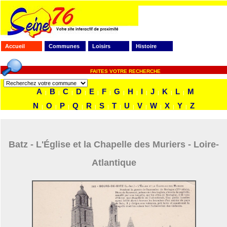
Accueil
Communes
Loisirs
Histoire
FAITES VOTRE RECHERCHE
A
B
C
D
E
F
G
H
I
J
K
L
M
|
|
|
|
|
|
|
|
|
|
|
|
N
O
P
Q
R
S
T
U
V
W
X
Y
Z
|
|
|
|
|
|
|
|
|
|
|
|
Batz - L'Église et la Chapelle des Muriers - Loire-
Atlantique