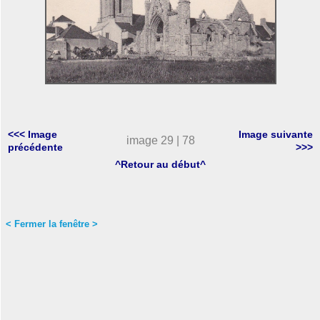
<<< Image
Image suivante
image 29 | 78
précédente
>>>
^Retour au début^
< Fermer la fenêtre >