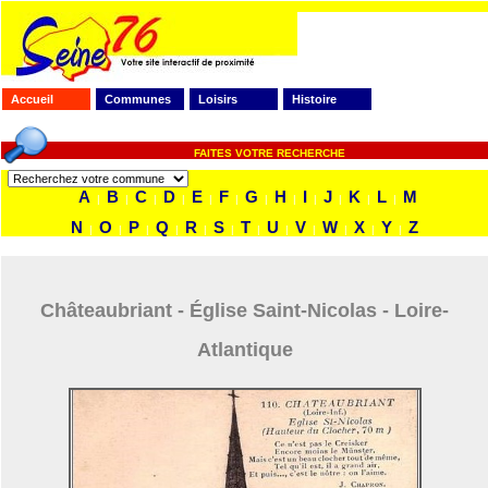
Accueil
Communes
Loisirs
Histoire
FAITES VOTRE RECHERCHE
A
B
C
D
E
F
G
H
I
J
K
L
M
|
|
|
|
|
|
|
|
|
|
|
|
N
O
P
Q
R
S
T
U
V
W
X
Y
Z
|
|
|
|
|
|
|
|
|
|
|
|
Châteaubriant - Église Saint-Nicolas - Loire-
Atlantique