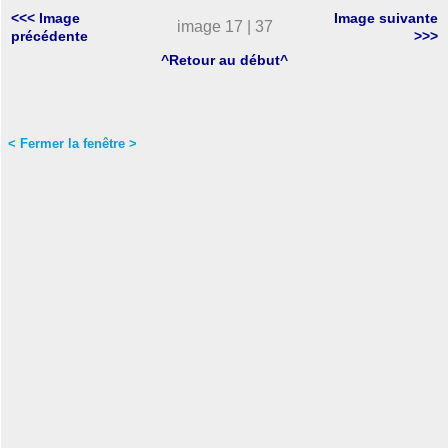
<<< Image
Image suivante
image 17 | 37
précédente
>>>
^Retour au début^
< Fermer la fenêtre >