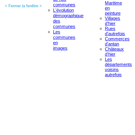
Maritime
communes
< Fermer la fenêtre >
en
L'évolution
peinture
démographique
Villages
des
d'hier
communes
Rues
Les
d'autrefois
communes
Commerces
en
d'antan
images
Châteaux
d'hier
Les
départements
voisins
autrefois