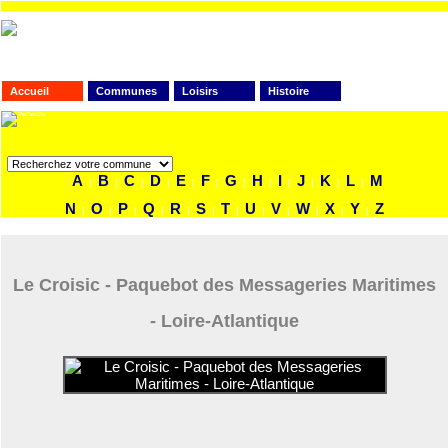
Accueil
Communes
Loisirs
Histoire
FAITES VOTRE RECHERCHE
A
B
C
D
E
F
G
H
I
J
K
L
M
|
|
|
|
|
|
|
|
|
|
|
|
N
O
P
Q
R
S
T
U
V
W
X
Y
Z
|
|
|
|
|
|
|
|
|
|
|
|
Le Croisic - Paquebot des Messageries Maritimes
- Loire-Atlantique