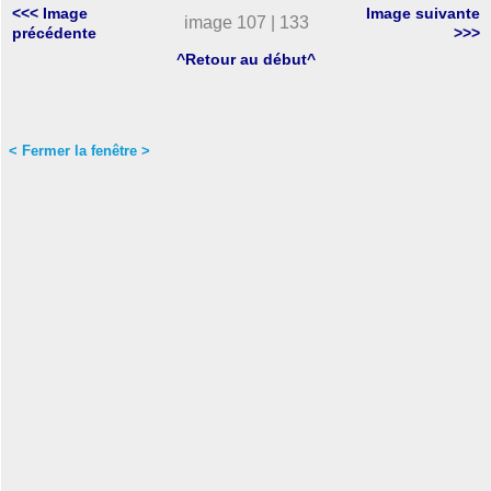
<<< Image
Image suivante
image 107 | 133
précédente
>>>
^Retour au début^
< Fermer la fenêtre >