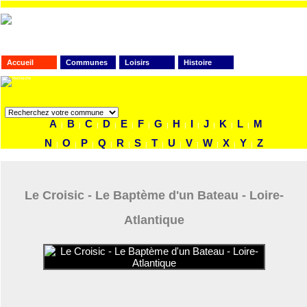
Accueil
Communes
Loisirs
Histoire
FAITES VOTRE RECHERCHE
A
B
C
D
E
F
G
H
I
J
K
L
M
|
|
|
|
|
|
|
|
|
|
|
|
N
O
P
Q
R
S
T
U
V
W
X
Y
Z
|
|
|
|
|
|
|
|
|
|
|
|
Le Croisic - Le Baptème d'un Bateau - Loire-
Atlantique