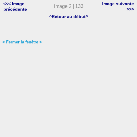
<<< Image
Image suivante
image 2 | 133
précédente
>>>
^Retour au début^
< Fermer la fenêtre >