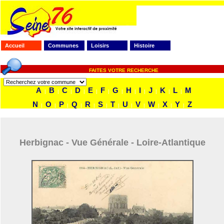
Accueil
Communes
Loisirs
Histoire
FAITES VOTRE RECHERCHE
A
B
C
D
E
F
G
H
I
J
K
L
M
|
|
|
|
|
|
|
|
|
|
|
|
N
O
P
Q
R
S
T
U
V
W
X
Y
Z
|
|
|
|
|
|
|
|
|
|
|
|
Herbignac - Vue Générale - Loire-Atlantique