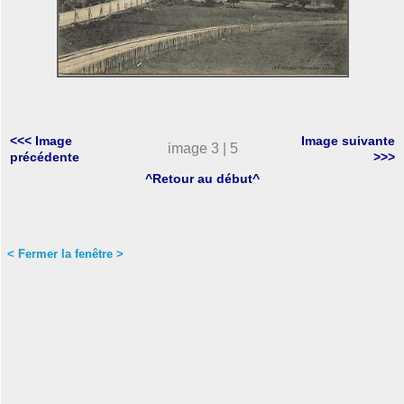
<<< Image
Image suivante
image 3 | 5
précédente
>>>
^Retour au début^
< Fermer la fenêtre >