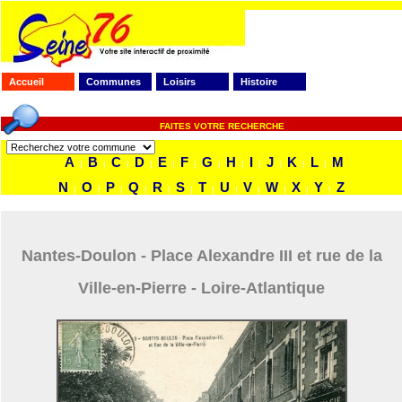
Accueil
Communes
Loisirs
Histoire
FAITES VOTRE RECHERCHE
A
B
C
D
E
F
G
H
I
J
K
L
M
|
|
|
|
|
|
|
|
|
|
|
|
N
O
P
Q
R
S
T
U
V
W
X
Y
Z
|
|
|
|
|
|
|
|
|
|
|
|
Nantes-Doulon - Place Alexandre III et rue de la
Ville-en-Pierre - Loire-Atlantique