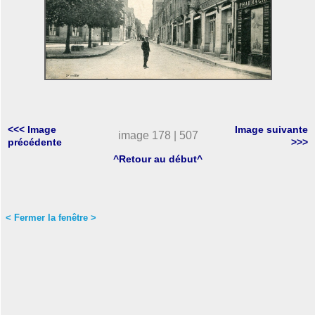
<<< Image
Image suivante
image 178 | 507
précédente
>>>
^Retour au début^
< Fermer la fenêtre >