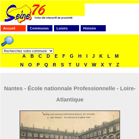
Accueil
Communes
Loisirs
Histoire
FAITES VOTRE RECHERCHE
A
B
C
D
E
F
G
H
I
J
K
L
M
|
|
|
|
|
|
|
|
|
|
|
|
N
O
P
Q
R
S
T
U
V
W
X
Y
Z
|
|
|
|
|
|
|
|
|
|
|
|
Nantes - École nationnale Professionnelle - Loire-
Atlantique