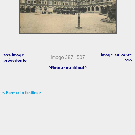
<<< Image
Image suivante
image 387 | 507
précédente
>>>
^Retour au début^
< Fermer la fenêtre >