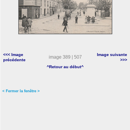
<<< Image
Image suivante
image 389 | 507
précédente
>>>
^Retour au début^
< Fermer la fenêtre >