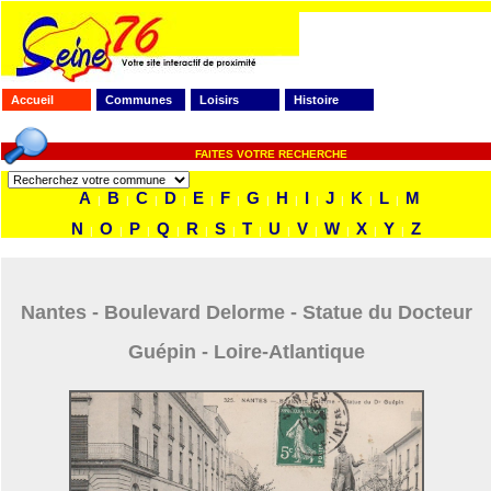
Accueil
Communes
Loisirs
Histoire
FAITES VOTRE RECHERCHE
A
B
C
D
E
F
G
H
I
J
K
L
M
|
|
|
|
|
|
|
|
|
|
|
|
N
O
P
Q
R
S
T
U
V
W
X
Y
Z
|
|
|
|
|
|
|
|
|
|
|
|
Nantes - Boulevard Delorme - Statue du Docteur
Guépin - Loire-Atlantique