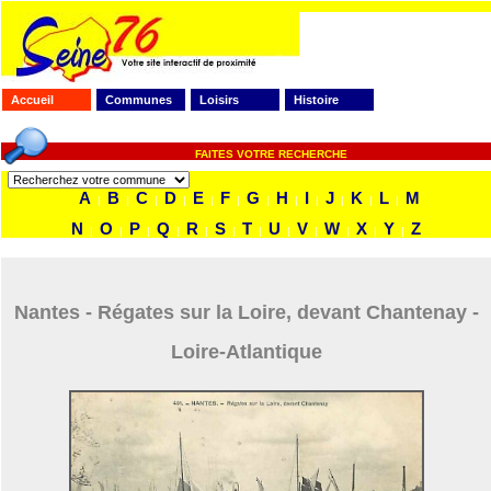
Accueil
Communes
Loisirs
Histoire
FAITES VOTRE RECHERCHE
A
B
C
D
E
F
G
H
I
J
K
L
M
|
|
|
|
|
|
|
|
|
|
|
|
N
O
P
Q
R
S
T
U
V
W
X
Y
Z
|
|
|
|
|
|
|
|
|
|
|
|
Nantes - Régates sur la Loire, devant Chantenay -
Loire-Atlantique