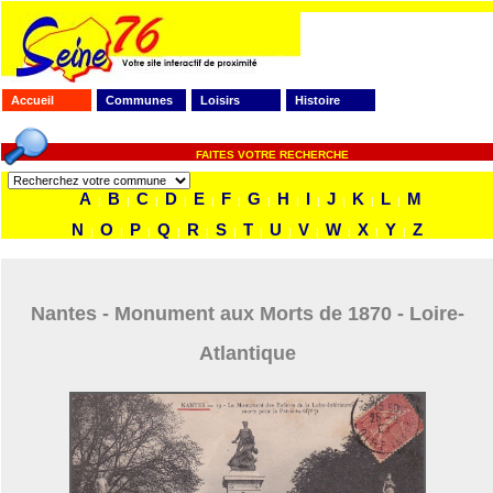
Accueil
Communes
Loisirs
Histoire
FAITES VOTRE RECHERCHE
A
B
C
D
E
F
G
H
I
J
K
L
M
|
|
|
|
|
|
|
|
|
|
|
|
N
O
P
Q
R
S
T
U
V
W
X
Y
Z
|
|
|
|
|
|
|
|
|
|
|
|
Nantes - Monument aux Morts de 1870 - Loire-
Atlantique