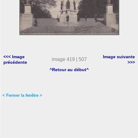
<<< Image
Image suivante
image 419 | 507
précédente
>>>
^Retour au début^
< Fermer la fenêtre >