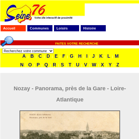
Accueil
Communes
Loisirs
Histoire
FAITES VOTRE RECHERCHE
A
B
C
D
E
F
G
H
I
J
K
L
M
|
|
|
|
|
|
|
|
|
|
|
|
N
O
P
Q
R
S
T
U
V
W
X
Y
Z
|
|
|
|
|
|
|
|
|
|
|
|
Nozay - Panorama, près de la Gare - Loire-
Atlantique