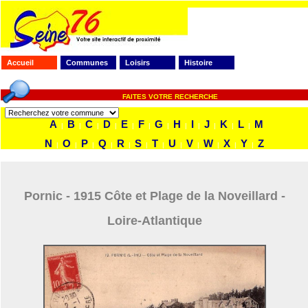
Accueil
Communes
Loisirs
Histoire
FAITES VOTRE RECHERCHE
A
B
C
D
E
F
G
H
I
J
K
L
M
|
|
|
|
|
|
|
|
|
|
|
|
N
O
P
Q
R
S
T
U
V
W
X
Y
Z
|
|
|
|
|
|
|
|
|
|
|
|
Pornic - 1915 Côte et Plage de la Noveillard -
Loire-Atlantique