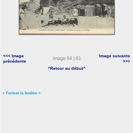
<<< Image
Image suivante
image 64 | 81
précédente
>>>
^Retour au début^
< Fermer la fenêtre >