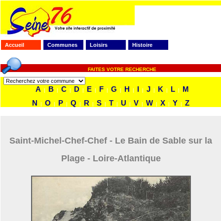
Accueil
Communes
Loisirs
Histoire
FAITES VOTRE RECHERCHE
A
B
C
D
E
F
G
H
I
J
K
L
M
|
|
|
|
|
|
|
|
|
|
|
|
N
O
P
Q
R
S
T
U
V
W
X
Y
Z
|
|
|
|
|
|
|
|
|
|
|
|
Saint-Michel-Chef-Chef - Le Bain de Sable sur la
Plage - Loire-Atlantique