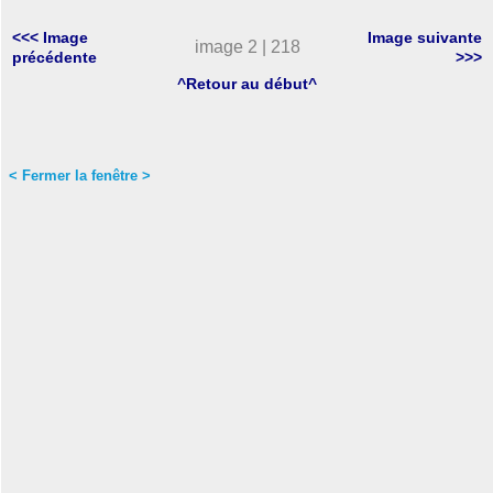
<<< Image
Image suivante
image 2 | 218
précédente
>>>
^Retour au début^
< Fermer la fenêtre >