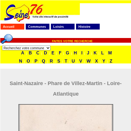
Accueil
Communes
Loisirs
Histoire
FAITES VOTRE RECHERCHE
A
B
C
D
E
F
G
H
I
J
K
L
M
|
|
|
|
|
|
|
|
|
|
|
|
N
O
P
Q
R
S
T
U
V
W
X
Y
Z
|
|
|
|
|
|
|
|
|
|
|
|
Saint-Nazaire - Phare de Villez-Martin - Loire-
Atlantique