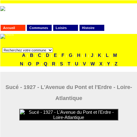
Accueil
Communes
Loisirs
Histoire
FAITES VOTRE RECHERCHE
A
B
C
D
E
F
G
H
I
J
K
L
M
|
|
|
|
|
|
|
|
|
|
|
|
N
O
P
Q
R
S
T
U
V
W
X
Y
Z
|
|
|
|
|
|
|
|
|
|
|
|
Sucé - 1927 - L'Avenue du Pont et l'Erdre - Loire-
Atlantique