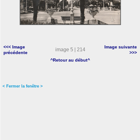
<<< Image
Image suivante
image 5 | 214
précédente
>>>
^Retour au début^
< Fermer la fenêtre >