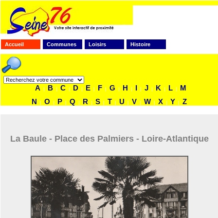
Accueil
Communes
Loisirs
Histoire
FAITES VOTRE RECHERCHE
A
B
C
D
E
F
G
H
I
J
K
L
M
|
|
|
|
|
|
|
|
|
|
|
|
N
O
P
Q
R
S
T
U
V
W
X
Y
Z
|
|
|
|
|
|
|
|
|
|
|
|
La Baule - Place des Palmiers - Loire-Atlantique