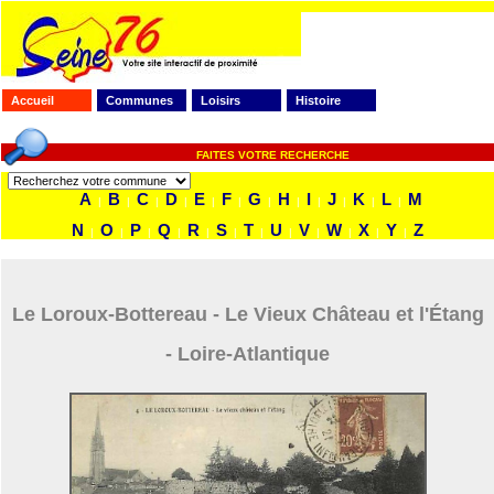
Accueil
Communes
Loisirs
Histoire
FAITES VOTRE RECHERCHE
A
B
C
D
E
F
G
H
I
J
K
L
M
|
|
|
|
|
|
|
|
|
|
|
|
N
O
P
Q
R
S
T
U
V
W
X
Y
Z
|
|
|
|
|
|
|
|
|
|
|
|
Le Loroux-Bottereau - Le Vieux Château et l'Étang
- Loire-Atlantique