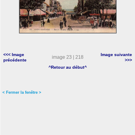
<<< Image
Image suivante
image 23 | 218
précédente
>>>
^Retour au début^
< Fermer la fenêtre >