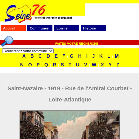
Accueil
Communes
Loisirs
Histoire
FAITES VOTRE RECHERCHE
A
B
C
D
E
F
G
H
I
J
K
L
M
|
|
|
|
|
|
|
|
|
|
|
|
N
O
P
Q
R
S
T
U
V
W
X
Y
Z
|
|
|
|
|
|
|
|
|
|
|
|
Saint-Nazaire - 1919 - Rue de l'Amiral Courbet -
Loire-Atlantique