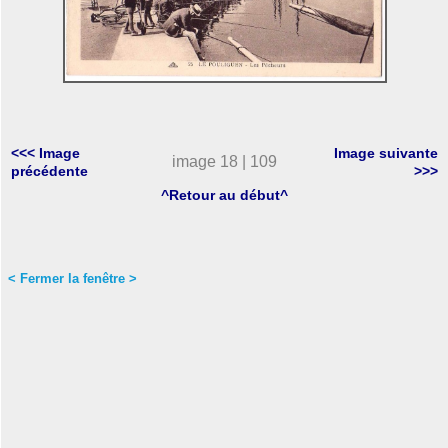
<<< Image
Image suivante
image 18 | 109
précédente
>>>
^Retour au début^
< Fermer la fenêtre >