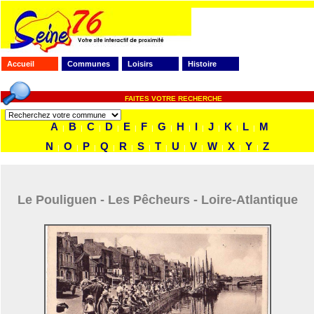
Accueil
Communes
Loisirs
Histoire
FAITES VOTRE RECHERCHE
A
B
C
D
E
F
G
H
I
J
K
L
M
|
|
|
|
|
|
|
|
|
|
|
|
N
O
P
Q
R
S
T
U
V
W
X
Y
Z
|
|
|
|
|
|
|
|
|
|
|
|
Le Pouliguen - Les Pêcheurs - Loire-Atlantique