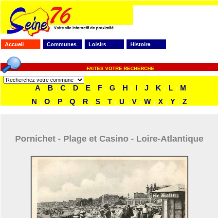
Accueil
Communes
Loisirs
Histoire
FAITES VOTRE RECHERCHE
A
B
C
D
E
F
G
H
I
J
K
L
M
|
|
|
|
|
|
|
|
|
|
|
|
N
O
P
Q
R
S
T
U
V
W
X
Y
Z
|
|
|
|
|
|
|
|
|
|
|
|
Pornichet - Plage et Casino - Loire-Atlantique