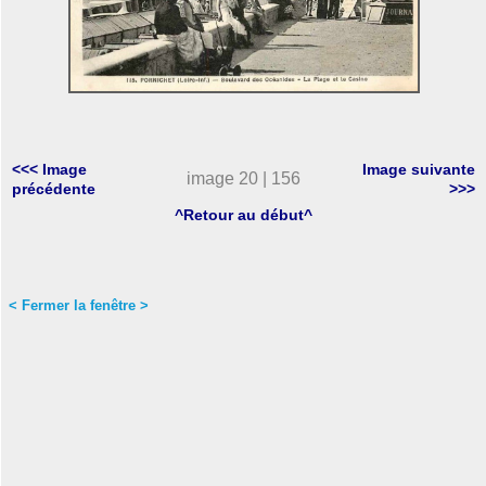
<<< Image
Image suivante
image 20 | 156
précédente
>>>
^Retour au début^
< Fermer la fenêtre >