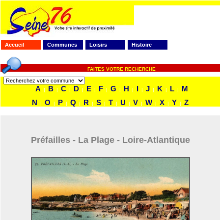
Accueil
Communes
Loisirs
Histoire
FAITES VOTRE RECHERCHE
A
B
C
D
E
F
G
H
I
J
K
L
M
|
|
|
|
|
|
|
|
|
|
|
|
N
O
P
Q
R
S
T
U
V
W
X
Y
Z
|
|
|
|
|
|
|
|
|
|
|
|
Préfailles - La Plage - Loire-Atlantique