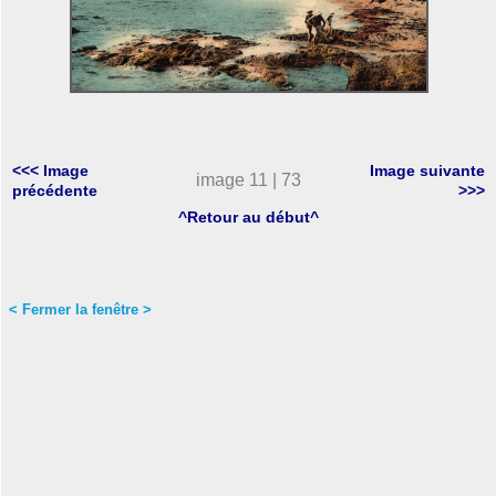
<<< Image
Image suivante
image 11 | 73
précédente
>>>
^Retour au début^
< Fermer la fenêtre >