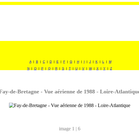
A
|
B
|
C
|
D
|
E
|
F
|
G
|
H
|
I
|
J
|
K
|
L
|
M
N
|
O
|
P
|
Q
|
R
|
S
|
T
|
U
|
V
|
W
|
X
|
Y
|
Z
Fay-de-Bretagne - Vue aérienne de 1988 - Loire-Atlantiqu
image 1 | 6