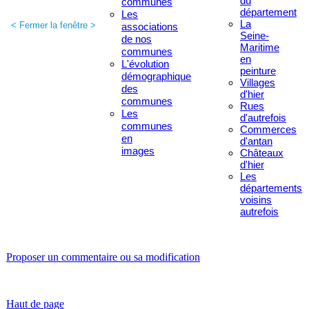
du
communes
département
Les
La
< Fermer la fenêtre >
associations
Seine-
de nos
Maritime
communes
en
L'évolution
peinture
démographique
Villages
des
d'hier
communes
Rues
Les
d'autrefois
communes
Commerces
en
d'antan
images
Châteaux
d'hier
Les
départements
voisins
autrefois
Proposer un commentaire ou sa modification
Haut de page