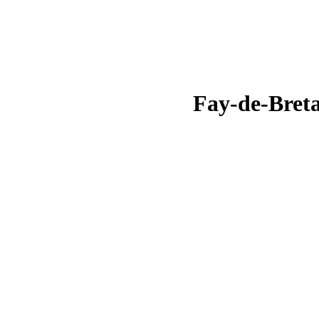
Fay-de-Breta
< Fermer la fenêtre >