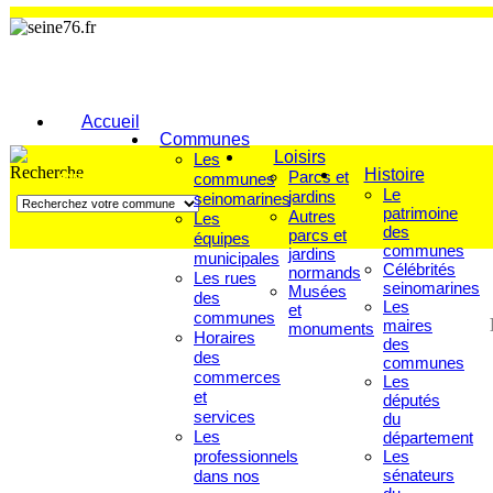
Accueil
Communes
Loisirs
Les
Histoire
Parcs et
communes
FAITES VOTRE RECHERCHE
Le
jardins
seinomarines
patrimoine
Autres
Les
des
parcs et
équipes
communes
jardins
municipales
Célébrités
normands
Les rues
seinomarines
Musées
des
Les
et
communes
maires
monuments
Horaires
des
des
communes
commerces
Les
et
députés
services
du
Les
département
professionnels
Les
sénateurs
dans nos