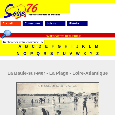
Accueil
Communes
Loisirs
Histoire
FAITES VOTRE RECHERCHE
A
B
C
D
E
F
G
H
I
J
K
L
M
|
|
|
|
|
|
|
|
|
|
|
|
N
O
P
Q
R
S
T
U
V
W
X
Y
Z
|
|
|
|
|
|
|
|
|
|
|
|
La Baule-sur-Mer - La Plage - Loire-Atlantique