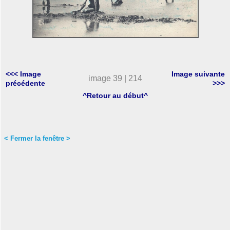
<<< Image
Image suivante
image 39 | 214
précédente
>>>
^Retour au début^
< Fermer la fenêtre >