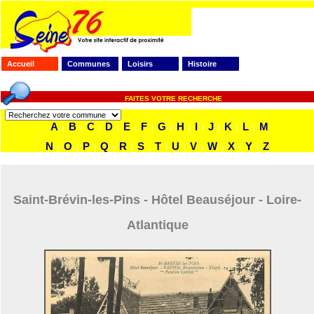
Accueil
Communes
Loisirs
Histoire
FAITES VOTRE RECHERCHE
A
B
C
D
E
F
G
H
I
J
K
L
M
|
|
|
|
|
|
|
|
|
|
|
|
N
O
P
Q
R
S
T
U
V
W
X
Y
Z
|
|
|
|
|
|
|
|
|
|
|
|
Saint-Brévin-les-Pins - Hôtel Beauséjour - Loire-
Atlantique