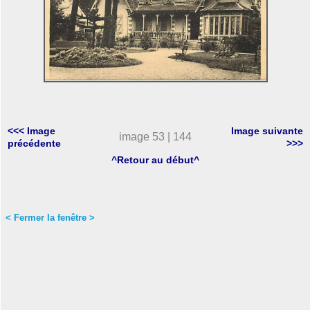
<<< Image
Image suivante
image 53 | 144
précédente
>>>
^Retour au début^
< Fermer la fenêtre >