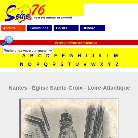
Accueil
Communes
Loisirs
Histoire
FAITES VOTRE RECHERCHE
A
B
C
D
E
F
G
H
I
J
K
L
M
|
|
|
|
|
|
|
|
|
|
|
|
N
O
P
Q
R
S
T
U
V
W
X
Y
Z
|
|
|
|
|
|
|
|
|
|
|
|
Nantes - Église Sainte-Croix - Loire-Atlantique