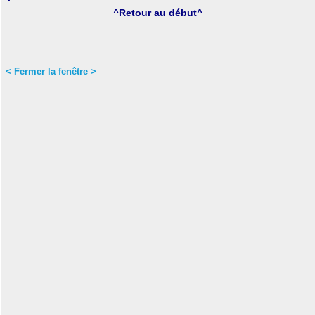
^Retour au début^
< Fermer la fenêtre >