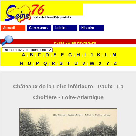
Accueil
Communes
Loisirs
Histoire
FAITES VOTRE RECHERCHE
A
B
C
D
E
F
G
H
I
J
K
L
M
|
|
|
|
|
|
|
|
|
|
|
|
N
O
P
Q
R
S
T
U
V
W
X
Y
Z
|
|
|
|
|
|
|
|
|
|
|
|
Châteaux de la Loire inférieure - Paulx - La
Choitière - Loire-Atlantique