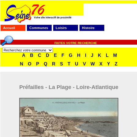
Accueil
Communes
Loisirs
Histoire
FAITES VOTRE RECHERCHE
A
B
C
D
E
F
G
H
I
J
K
L
M
|
|
|
|
|
|
|
|
|
|
|
|
N
O
P
Q
R
S
T
U
V
W
X
Y
Z
|
|
|
|
|
|
|
|
|
|
|
|
Préfailles - La Plage - Loire-Atlantique