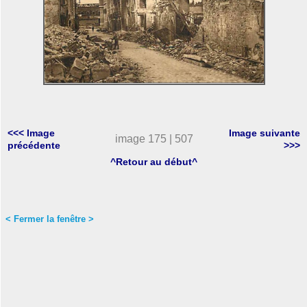
<<< Image
Image suivante
image 175 | 507
précédente
>>>
^Retour au début^
< Fermer la fenêtre >