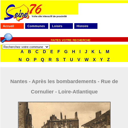
Accueil
Communes
Loisirs
Histoire
FAITES VOTRE RECHERCHE
A
B
C
D
E
F
G
H
I
J
K
L
M
|
|
|
|
|
|
|
|
|
|
|
|
N
O
P
Q
R
S
T
U
V
W
X
Y
Z
|
|
|
|
|
|
|
|
|
|
|
|
Nantes - Après les bombardements - Rue de
Cornulier - Loire-Atlantique