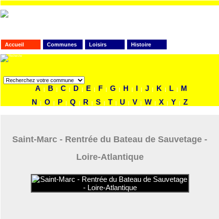
Accueil
Communes
Loisirs
Histoire
FAITES VOTRE RECHERCHE
A
B
C
D
E
F
G
H
I
J
K
L
M
|
|
|
|
|
|
|
|
|
|
|
|
N
O
P
Q
R
S
T
U
V
W
X
Y
Z
|
|
|
|
|
|
|
|
|
|
|
|
Saint-Marc - Rentrée du Bateau de Sauvetage -
Loire-Atlantique