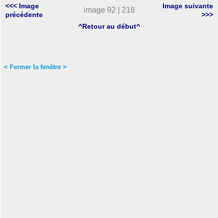
<<< Image
Image suivante
image 92 | 218
précédente
>>>
^Retour au début^
< Fermer la fenêtre >