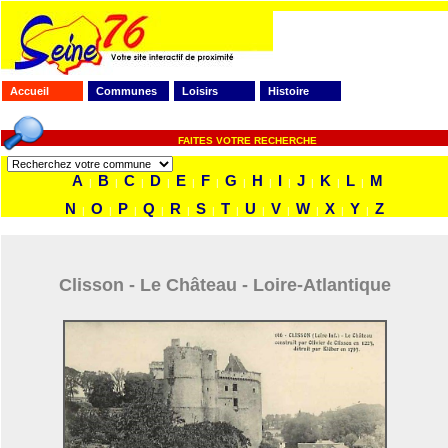
Accueil
Communes
Loisirs
Histoire
FAITES VOTRE RECHERCHE
A
B
C
D
E
F
G
H
I
J
K
L
M
|
|
|
|
|
|
|
|
|
|
|
|
N
O
P
Q
R
S
T
U
V
W
X
Y
Z
|
|
|
|
|
|
|
|
|
|
|
|
Clisson - Le Château - Loire-Atlantique