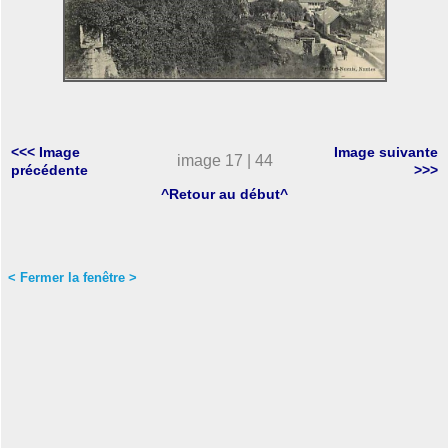
<<< Image
Image suivante
image 17 | 44
précédente
>>>
^Retour au début^
< Fermer la fenêtre >