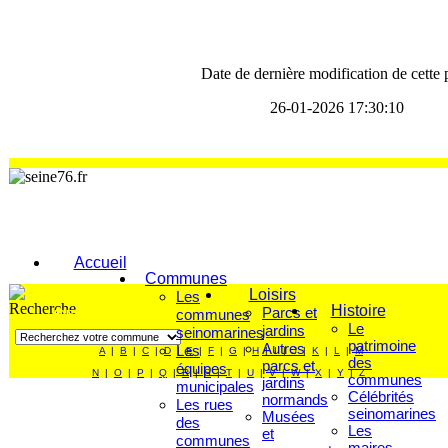
Date de dernière modification de cette
26-01-2026 17:30:10
Accueil
Communes
Loisirs
Les
Histoire
Parcs et
communes
FAITES VOTRE RECHERCHE
Le
jardins
seinomarines
patrimoine
Autres
Les
A
|
B
|
C
|
D
|
E
|
F
|
G
|
H
|
I
|
J
|
K
|
L
|
M
des
parcs et
équipes
N
|
O
|
P
|
Q
|
R
|
S
|
T
|
U
|
V
|
W
|
X
|
Y
|
Z
communes
jardins
municipales
Célébrités
normands
Les rues
seinomarines
Musées
des
Les
et
communes
maires