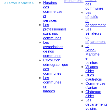
monuments
Horaires
< Fermer la fenêtre >
des
des
communes
commerces
Les
et
députés
services
du
Les
département
professionnels
Les
sénateurs
dans nos
du
communes
département
Les
La
associations
Seine-
de nos
Maritime
communes
en
L'évolution
peinture
démographique
Villages
des
d'hier
communes
Rues
Les
d'autrefois
communes
Commerces
en
d'antan
images
Châteaux
d'hier
Les
départements
voisins