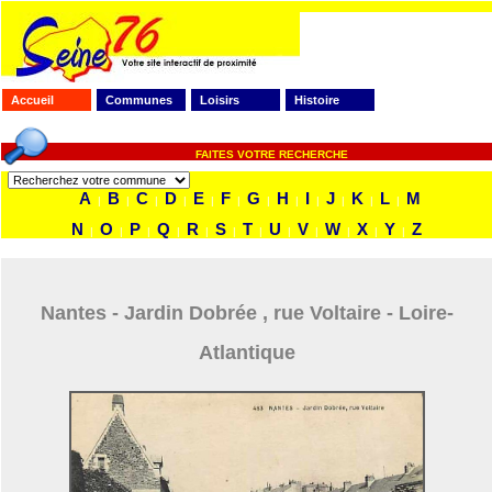
Accueil
Communes
Loisirs
Histoire
FAITES VOTRE RECHERCHE
A
B
C
D
E
F
G
H
I
J
K
L
M
|
|
|
|
|
|
|
|
|
|
|
|
N
O
P
Q
R
S
T
U
V
W
X
Y
Z
|
|
|
|
|
|
|
|
|
|
|
|
Nantes - Jardin Dobrée , rue Voltaire - Loire-
Atlantique