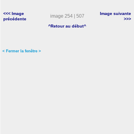
<<< Image
Image suivante
image 254 | 507
précédente
>>>
^Retour au début^
< Fermer la fenêtre >