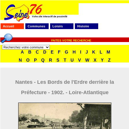
Accueil
Communes
Loisirs
Histoire
FAITES VOTRE RECHERCHE
A
B
C
D
E
F
G
H
I
J
K
L
M
|
|
|
|
|
|
|
|
|
|
|
|
N
O
P
Q
R
S
T
U
V
W
X
Y
Z
|
|
|
|
|
|
|
|
|
|
|
|
Nantes - Les Bords de l'Erdre derrière la
Préfecture - 1902. - Loire-Atlantique