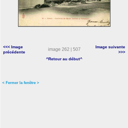
<<< Image
Image suivante
image 262 | 507
précédente
>>>
^Retour au début^
< Fermer la fenêtre >