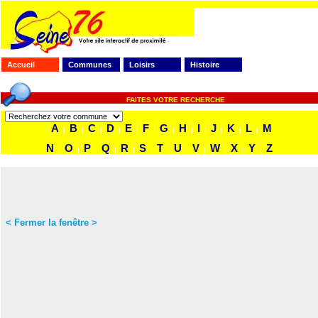
Accueil
Communes
Loisirs
Histoire
FAITES VOTRE RECHERCHE
A
B
C
D
E
F
G
H
I
J
K
L
M
|
|
|
|
|
|
|
|
|
|
|
|
N
O
P
Q
R
S
T
U
V
W
X
Y
Z
|
|
|
|
|
|
|
|
|
|
|
|
< Fermer la fenêtre >